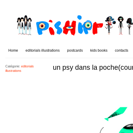
Home
editorials illustrations
postcards
kids books
contacts
un psy dans la poche(cour
Catégorie:
editorials
illustrations