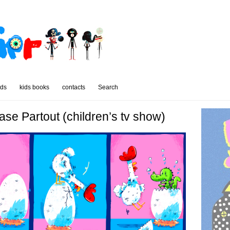
rds
kids books
contacts
Search
Pase Partout (children’s tv show)