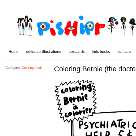
Home
editorials illustrations
postcards
kids books
contacts
Coloring Bernie (the doctor
Catégorie:
Coloring book