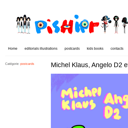
Home
editorials illustrations
postcards
kids books
contacts
Michel Klaus, Angelo D2 
Catégorie:
postcards